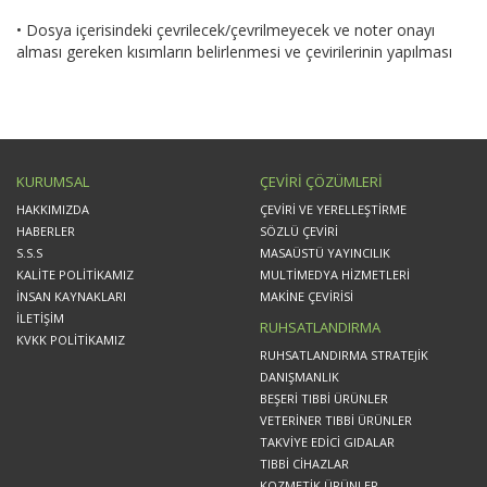
• Dosya içerisindeki çevrilecek/çevrilmeyecek ve noter onayı
alması gereken kısımların belirlenmesi ve çevirilerinin yapılması
KURUMSAL
ÇEVİRİ ÇÖZÜMLERİ
HAKKIMIZDA
ÇEVİRİ VE YERELLEŞTİRME
HABERLER
SÖZLÜ ÇEVİRİ
S.S.S
MASAÜSTÜ YAYINCILIK
KALİTE POLİTİKAMIZ
MULTİMEDYA HİZMETLERİ
İNSAN KAYNAKLARI
MAKİNE ÇEVİRİSİ
İLETİŞİM
RUHSATLANDIRMA
KVKK POLİTİKAMIZ
RUHSATLANDIRMA STRATEJİK
DANIŞMANLIK
BEŞERİ TIBBİ ÜRÜNLER
VETERİNER TIBBİ ÜRÜNLER
TAKVİYE EDİCİ GIDALAR
TIBBİ CİHAZLAR
KOZMETİK ÜRÜNLER