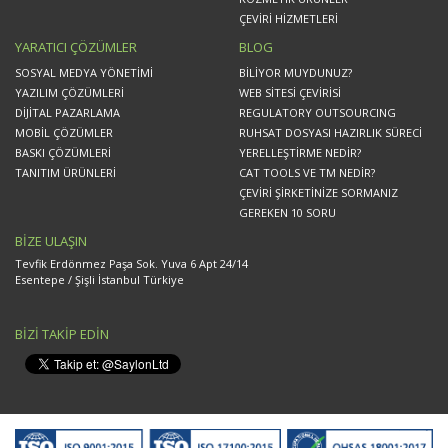
ÇEVİRİ HİZMETLERİ
YARATICI ÇÖZÜMLER
BLOG
SOSYAL MEDYA YÖNETİMİ
BİLİYOR MUYDUNUZ?
YAZILIM ÇÖZÜMLERİ
WEB SİTESİ ÇEVİRİSİ
DİJİTAL PAZARLAMA
REGULATORY OUTSOURCING
MOBİL ÇÖZÜMLER
RUHSAT DOSYASI HAZIRLIK SÜRECİ
BASKI ÇÖZÜMLERİ
YERELLEŞTİRME NEDİR?
TANITIM ÜRÜNLERİ
CAT TOOLS VE TM NEDİR?
ÇEVİRİ ŞİRKETİNİZE SORMANIZ
GEREKEN 10 SORU
BİZE ULAŞIN
Tevfik Erdönmez Paşa Sok. Yuva 6 Apt 24/14
Esentepe / Şişli İstanbul Türkiye
BİZİ TAKİP EDİN