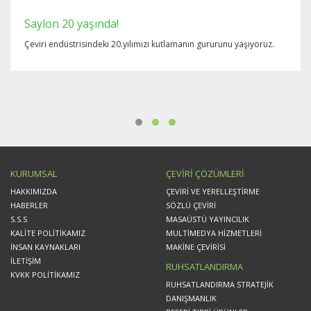
Saylon 20 yaşında!
Çeviri endüstrisindeki 20.yılımızı kutlamanın gururunu yaşıyoruz.
KURUMSAL
ÇEVİRİ ÇÖZÜMLERİ
HAKKIMIZDA
ÇEVİRİ VE YERELLEŞTİRME
HABERLER
SÖZLÜ ÇEVİRİ
S.S.S
MASAÜSTÜ YAYINCILIK
KALİTE POLİTİKAMIZ
MULTİMEDYA HİZMETLERİ
İNSAN KAYNAKLARI
MAKİNE ÇEVİRİSİ
İLETİŞİM
RUHSATLANDIRMA
KVKK POLİTİKAMIZ
RUHSATLANDIRMA STRATEJİK
DANIŞMANLIK