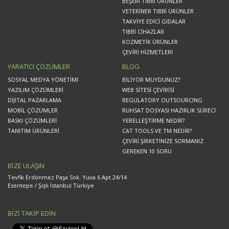
BEŞERİ TIBBİ ÜRÜNLER
VETERİNER TIBBİ ÜRÜNLER
TAKVİYE EDİCİ GIDALAR
TIBBİ CİHAZLAR
KOZMETİK ÜRÜNLER
ÇEVİRİ HİZMETLERİ
YARATICI ÇÖZÜMLER
BLOG
SOSYAL MEDYA YÖNETİMİ
BİLİYOR MUYDUNUZ?
YAZILIM ÇÖZÜMLERİ
WEB SİTESİ ÇEVİRİSİ
DİJİTAL PAZARLAMA
REGULATORY OUTSOURCING
MOBİL ÇÖZÜMLER
RUHSAT DOSYASI HAZIRLIK SÜRECİ
BASKI ÇÖZÜMLERİ
YERELLEŞTİRME NEDİR?
TANITIM ÜRÜNLERİ
CAT TOOLS VE TM NEDİR?
ÇEVİRİ ŞİRKETİNİZE SORMANIZ
GEREKEN 10 SORU
BİZE ULAŞIN
Tevfik Erdönmez Paşa Sok. Yuva 6 Apt 24/14
Esentepe / Şişli İstanbul Türkiye
BİZİ TAKİP EDİN