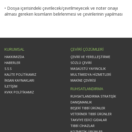
• Dosya içerisindeki çevrilecek/çevrilmeyecek ve noter onayı
alması gereken kısımların belirlenmesi ve çevirilerinin yapılması
KURUMSAL
ÇEVİRİ ÇÖZÜMLERİ
HAKKIMIZDA
ÇEVİRİ VE YERELLEŞTİRME
HABERLER
SÖZLÜ ÇEVİRİ
S.S.S
MASAÜSTÜ YAYINCILIK
KALİTE POLİTİKAMIZ
MULTİMEDYA HİZMETLERİ
İNSAN KAYNAKLARI
MAKİNE ÇEVİRİSİ
İLETİŞİM
RUHSATLANDIRMA
KVKK POLİTİKAMIZ
RUHSATLANDIRMA STRATEJİK
DANIŞMANLIK
BEŞERİ TIBBİ ÜRÜNLER
VETERİNER TIBBİ ÜRÜNLER
TAKVİYE EDİCİ GIDALAR
TIBBİ CİHAZLAR
KOZMETİK ÜRÜNLER