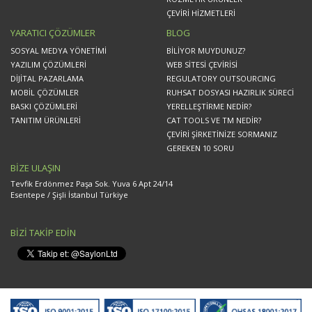
ÇEVİRİ HİZMETLERİ
YARATICI ÇÖZÜMLER
BLOG
SOSYAL MEDYA YÖNETİMİ
BİLİYOR MUYDUNUZ?
YAZILIM ÇÖZÜMLERİ
WEB SİTESİ ÇEVİRİSİ
DİJİTAL PAZARLAMA
REGULATORY OUTSOURCING
MOBİL ÇÖZÜMLER
RUHSAT DOSYASI HAZIRLIK SÜRECİ
BASKI ÇÖZÜMLERİ
YERELLEŞTİRME NEDİR?
TANITIM ÜRÜNLERİ
CAT TOOLS VE TM NEDİR?
ÇEVİRİ ŞİRKETİNİZE SORMANIZ
GEREKEN 10 SORU
BİZE ULAŞIN
Tevfik Erdönmez Paşa Sok. Yuva 6 Apt 24/14
Esentepe / Şişli İstanbul Türkiye
BİZİ TAKİP EDİN