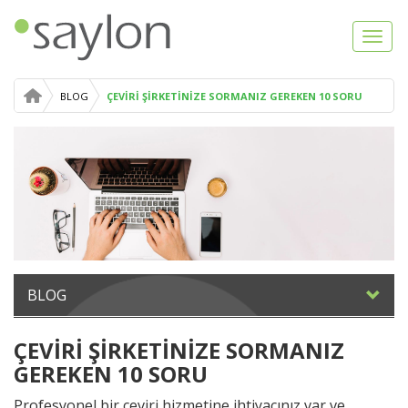
Toggl
navig
BLOG
ÇEVİRİ ŞİRKETİNİZE SORMANIZ GEREKEN 10 SORU
BLOG
ÇEVİRİ ŞİRKETİNİZE SORMANIZ
GEREKEN 10 SORU
Profesyonel bir çeviri hizmetine ihtiyacınız var ve