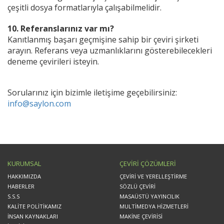
çeşitli dosya formatlarıyla çalışabilmelidir.
10. Referanslarınız var mı?
Kanıtlanmış başarı geçmişine sahip bir çeviri şirketi
arayın. Referans veya uzmanlıklarını gösterebilecekleri
deneme çevirileri isteyin.
Sorularınız için bizimle iletişime geçebilirsiniz:
info@saylon.com
KURUMSAL
ÇEVİRİ ÇÖZÜMLERİ
HAKKIMIZDA
ÇEVİRİ VE YERELLEŞTİRME
HABERLER
SÖZLÜ ÇEVİRİ
S.S.S
MASAÜSTÜ YAYINCILIK
KALİTE POLİTİKAMIZ
MULTİMEDYA HİZMETLERİ
İNSAN KAYNAKLARI
MAKİNE ÇEVİRİSİ