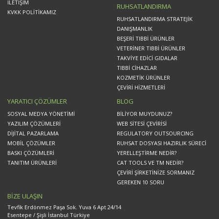
İLETİŞİM
RUHSATLANDIRMA
KVKK POLİTİKAMIZ
RUHSATLANDIRMA STRATEJİK
DANIŞMANLIK
BEŞERİ TIBBİ ÜRÜNLER
VETERİNER TIBBİ ÜRÜNLER
TAKVİYE EDİCİ GIDALAR
TIBBİ CİHAZLAR
KOZMETİK ÜRÜNLER
ÇEVİRİ HİZMETLERİ
YARATICI ÇÖZÜMLER
BLOG
SOSYAL MEDYA YÖNETİMİ
BİLİYOR MUYDUNUZ?
YAZILIM ÇÖZÜMLERİ
WEB SİTESİ ÇEVİRİSİ
DİJİTAL PAZARLAMA
REGULATORY OUTSOURCING
MOBİL ÇÖZÜMLER
RUHSAT DOSYASI HAZIRLIK SÜRECİ
BASKI ÇÖZÜMLERİ
YERELLEŞTİRME NEDİR?
TANITIM ÜRÜNLERİ
CAT TOOLS VE TM NEDİR?
ÇEVİRİ ŞİRKETİNİZE SORMANIZ
GEREKEN 10 SORU
BİZE ULAŞIN
Tevfik Erdönmez Paşa Sok. Yuva 6 Apt 24/14
Esentepe / Şişli İstanbul Türkiye